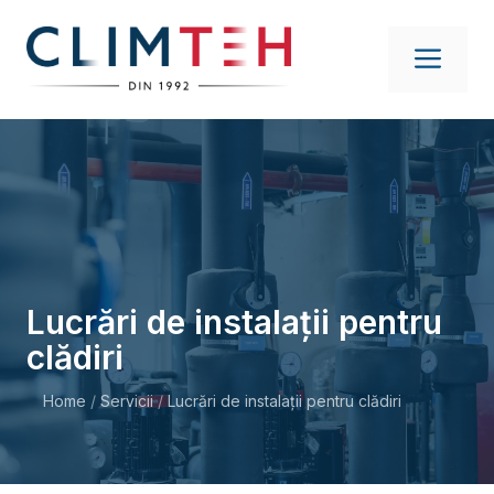
Sari
la
ME
conținut
Lucrări de instalații pentru
clădiri
Home
/
Servicii
/
Lucrări de instalații pentru clădiri