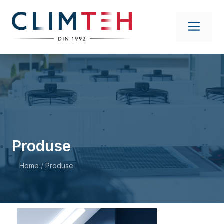
Sari
la
ME
conținut
Produse
Home
/
Produse