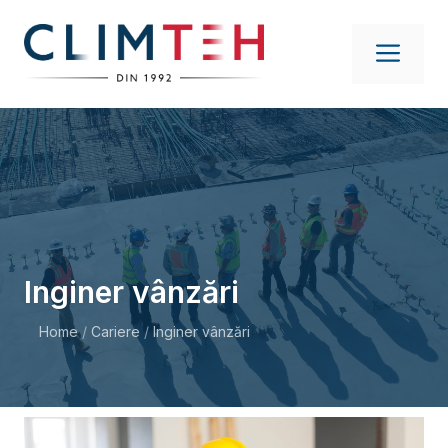
Sari
la
ME
conținut
Inginer vânzări
Home
/
Cariere
/
Inginer vânzări