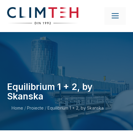
Sari
la
ME
conținut
Equilibrium 1 + 2, by
Skanska
Home
/
Proiecte
/
Equilibrium 1 + 2, by Skanska